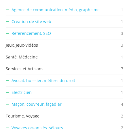
Agence de communication, média, graphisme
1
Création de site web
1
Référencement, SEO
3
Jeux, Jeux-Vidéos
3
Santé, Médecine
1
Services et Artisans
7
Avocat, huissier, métiers du droit
1
Electricien
1
Maçon, couvreur, façadier
4
Tourisme, Voyage
2
Voyages organisés, séjours
2