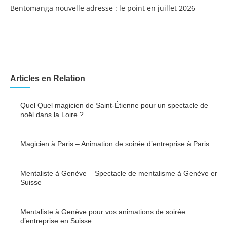
Bentomanga nouvelle adresse : le point en juillet 2026
Articles en Relation
Quel Quel magicien de Saint-Étienne pour un spectacle de
noël dans la Loire ?
POSTED
BY
ONNSS
4 SEPTEMBRE 2024
0
Magicien à Paris – Animation de soirée d’entreprise à Paris
POSTED
BY
HIROMAGIE
3 JANVIER 2023
0
Mentaliste à Genève – Spectacle de mentalisme à Genève en
Suisse
POSTED
BY
HIROMAGIE
5 DÉCEMBRE 2022
0
Mentaliste à Genève pour vos animations de soirée
d’entreprise en Suisse